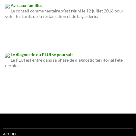
Avis aux familles
Le conseil communautaire s\'est réuni le 12 juillet 2016 pour
voter les tarifs de la restauration et de la garderie.
Le diagnostic du PLUI se poursuit
Le PLUI est entré dans sa phase de diagnostic territorial l’été
dernier.
ACCUEIL