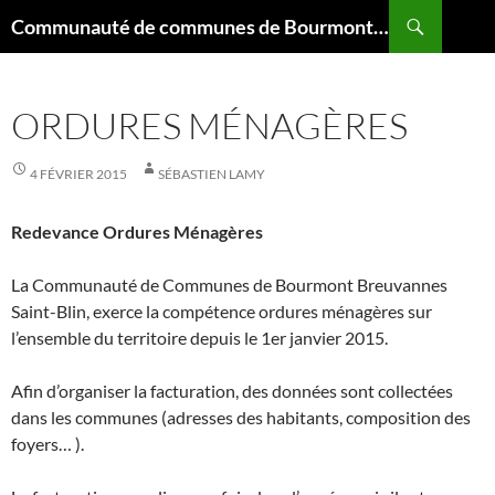
Aller
Recherche
Communauté de communes de Bourmont Breuvannes Saint-Blin
au
contenu
ORDURES MÉNAGÈRES
4 FÉVRIER 2015
SÉBASTIEN LAMY
Redevance Ordures Ménagères
La Communauté de Communes de Bourmont Breuvannes
Saint-Blin, exerce la compétence ordures ménagères sur
l’ensemble du territoire depuis le 1er janvier 2015.
Afin d’organiser la facturation, des données sont collectées
dans les communes (adresses des habitants, composition des
foyers… ).