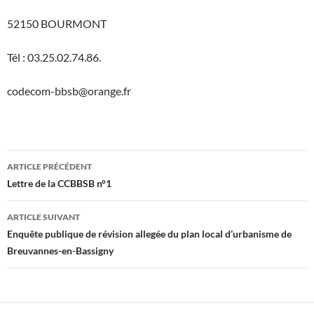
52150 BOURMONT
Tél : 03.25.02.74.86.
codecom-bbsb@orange.fr
Navigation
ARTICLE PRÉCÉDENT
des
Lettre de la CCBBSB n°1
articles
ARTICLE SUIVANT
Enquête publique de révision allegée du plan local d’urbanisme de
Breuvannes-en-Bassigny