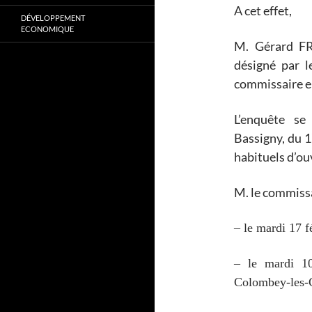
A cet effet,
DÉVELOPPEMENT
ECONOMIQUE
M. Gérard F
désigné par l
commissaire e
L’enquête se
Bassigny, du 
habituels d’ou
M. le commissa
– le mardi 17 
– le mardi 1
Colombey-les-C