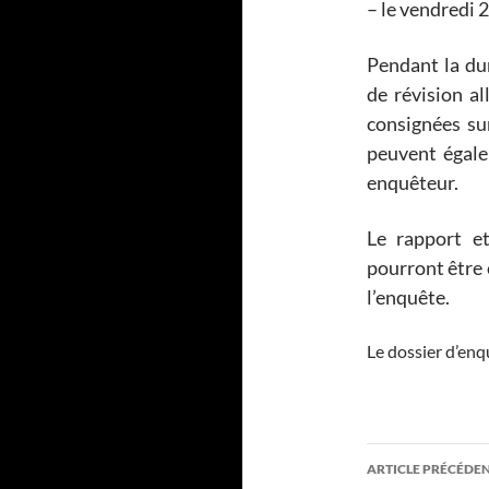
– le vendredi 
Pendant la dur
de révision a
consignées sur
peuvent égale
enquêteur.
Le rapport e
pourront être 
l’enquête.
Le dossier d’enq
Navigati
ARTICLE PRÉCÉDE