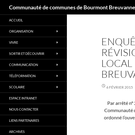
Recherche
Communauté de communes de Bourmont Breuvannes
Aller
ACCUEIL
au
contenu
ORGANISATION
ENQUÊ
VIVRE
RÉVISI
SORTIR ET DÉCOUVRIR
LOCAL
COMMUNICATION
BREUV
TÉLÉFORMATION
SCOLAIRE
6 FÉVRIER 2015
ESPACE INTRANET
Par arrêté n°
NOUS CONTACTER
Communauté de
ordonné l’ouver
LIENS PARTENAIRES
ARCHIVES