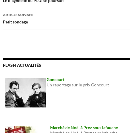
des
Le diagnostic du PLUI se poursuit
articles
ARTICLE SUIVANT
Petit sondage
FLASH ACTUALITÉS
Goncourt
Un reportage sur le prix Goncourt
Marché de Noël à Prez sous lafauche
Marché de Noël à Prez sous lafauche