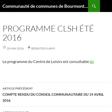
Aller
Recherche
Communauté de communes de Bourmont Breuvannes Saint-Blin
au
contenu
PROGRAMME CLSH ÉTÉ
2016
20 MAI 2016
SÉBASTIEN LAMY
Le programme du Centre de Loisirs est consultable
ici
.
Navigation
ARTICLE PRÉCÉDENT
des
COMPTE RENDU DU CONSEIL COMMUNAUTAIRE DU 19 AVRIL
2016
articles