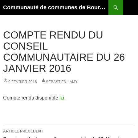
Aller
Recherche
Communauté de communes de Bourmont Breuvannes Saint-Blin
au
contenu
COMPTE RENDU DU
CONSEIL
COMMUNAUTAIRE DU 26
JANVIER 2016
9 FÉVRIER 2016
SÉBASTIEN LAMY
Compte rendu disponible
ici
Navigation
ARTICLE PRÉCÉDENT