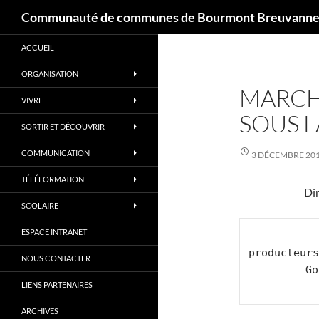
Recherche
Communauté de communes de Bourmont Breuvannes
Aller
ACCUEIL
au
contenu
ORGANISATION
MARCH
VIVRE
SOUS 
SORTIR ET DÉCOUVRIR
COMMUNICATION
3 DÉCEMBRE 20
TÉLÉFORMATION
Di
SCOLAIRE
ESPACE INTRANET
producteurs
NOUS CONTACTER
Go
LIENS PARTENAIRES
ARCHIVES