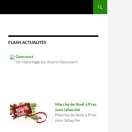
FLASH ACTUALITÉS
Goncourt
Un reportage sur le prix Goncourt
Marché de Noël à Prez
sous lafauche
Marché de Noël à Prez
sous lafauche