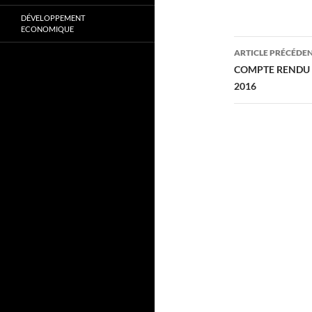
DÉVELOPPEMENT
ECONOMIQUE
Navigati
ARTICLE PRÉCÉDE
des
COMPTE RENDU 
2016
articles