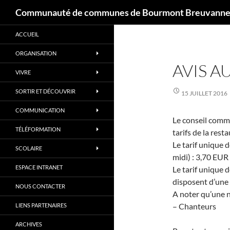
Recherche
Communauté de communes de Bourmont Breuvannes
Aller
ACCUEIL
au
contenu
ORGANISATION
AVIS A
VIVRE
SORTIR ET DÉCOUVRIR
15 JUILLET 2016
COMMUNICATION
Le conseil commu
TÉLÉFORMATION
tarifs de la rest
Le tarif unique 
SCOLAIRE
midi) : 3,70 EUR
ESPACE INTRANET
Le tarif unique d
disposent d’une 
NOUS CONTACTER
A noter qu’une no
– Chanteurs
LIENS PARTENAIRES
ARCHIVES