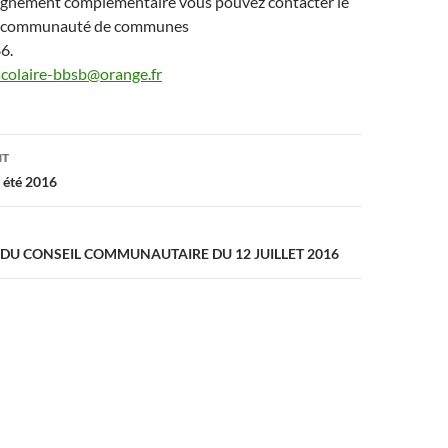
ignement complémentaire vous pouvez contacter le
 la communauté de communes
6.
scolaire-bbsb@orange.fr
on
NT
été 2016
DU CONSEIL COMMUNAUTAIRE DU 12 JUILLET 2016