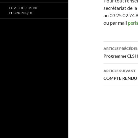
Pour tout rense
secrétariat de
DÉVELOPPEMENT
ECONOMIQUE
au 03.25.02.74.8
ou par mail
peri
Navigati
ARTICLE PRÉCÉDE
des
Programme CLSH 
articles
ARTICLE SUIVANT
COMPTE RENDU 