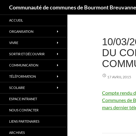
Recherche
Communauté de communes de Bourmont Breuvannes
Aller
ACCUEIL
au
contenu
ORGANISATION
10/03
VIVRE
DU CO
SORTIR ET DÉCOUVRIR
COMM
COMMUNICATION
TÉLÉFORMATION
17 AVRIL 2015
SCOLAIRE
Compte rendu d
ESPACE INTRANET
Communes de Bou
mars dernier tél
NOUS CONTACTER
LIENS PARTENAIRES
ARCHIVES