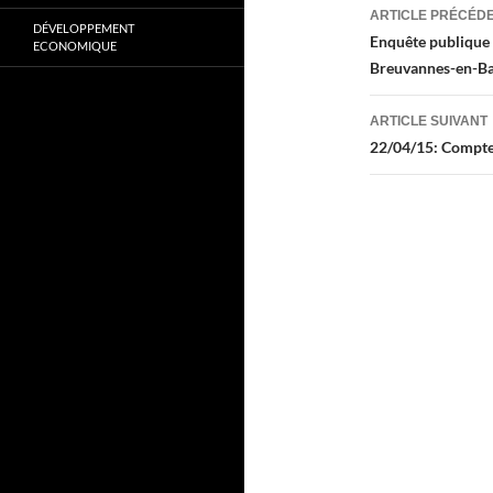
Navigati
ARTICLE PRÉCÉD
DÉVELOPPEMENT
des
Enquête publique 
ECONOMIQUE
Breuvannes-en-Ba
articles
ARTICLE SUIVANT
22/04/15: Compte